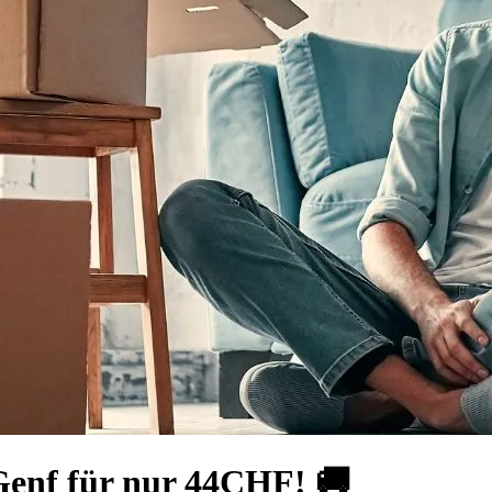
Genf für nur 44CHF! 🚚