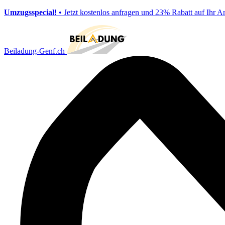
Umzugsspecial!
• Jetzt kostenlos anfragen und 23% Rabatt auf Ihr A
Beiladung-Genf.ch